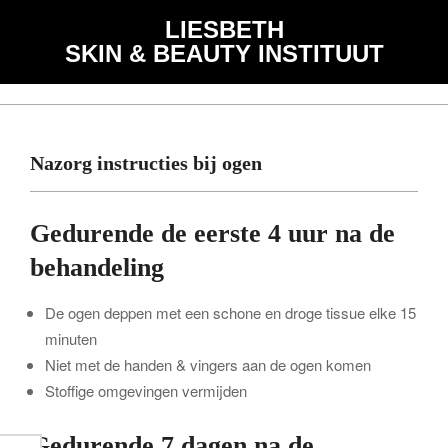
Skip
de
LIESBETH
to
inhoud
SKIN & BEAUTY INSTITUUT
content
Primary
Navigation
Menu
Nazorg instructies bij ogen
Gedurende de eerste 4 uur na de
behandeling
De ogen deppen met een schone en droge tissue elke 15
minuten
Niet met de handen & vingers aan de ogen komen
Stoffige omgevingen vermijden
Gedurende 7 dagen na de