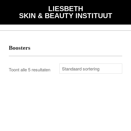
Skip
de
LIESBETH
to
inhoud
SKIN & BEAUTY INSTITUUT
content
Primary
Navigation
Menu
Boosters
Toont alle 5 resultaten