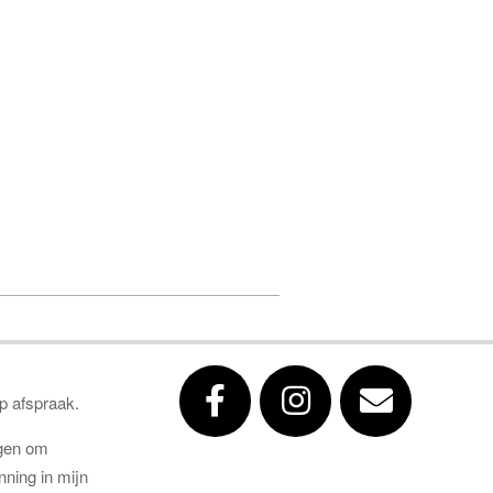
op afspraak.
gen om
ning in mijn