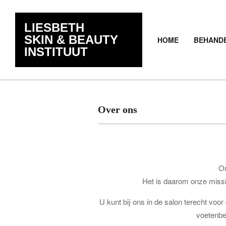
Skip
de
to
inhoud
LIESBETH
content
SKIN & BEAUTY
HOME
BEHAND
INSTITUUT
Over ons
On
Het is daarom onze missi
U kunt bij ons in de salon terecht vo
voetenbe