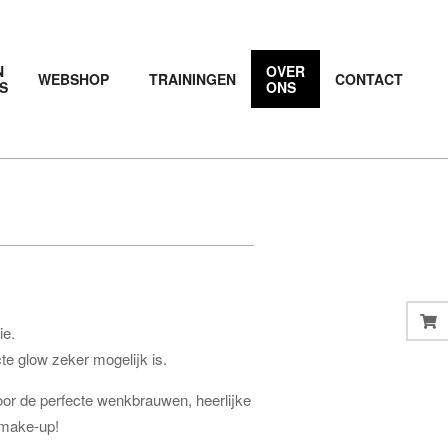
N
OVER
WEBSHOP
TRAININGEN
CONTACT
S
ONS
Prim
Navi
Men
ie.
e glow zeker mogelijk is.
oor de perfecte wenkbrauwen, heerlijke
 make-up!