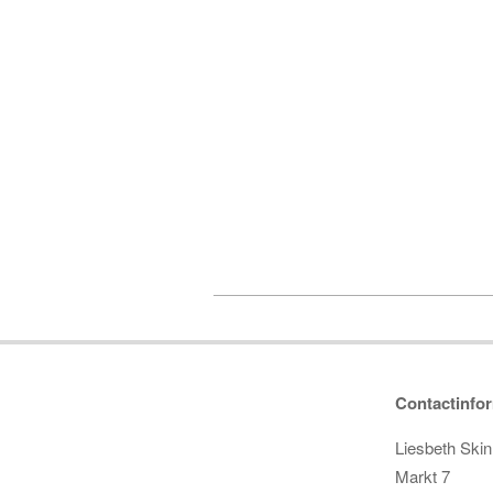
2020-
04-
01
Contactinfor
Liesbeth Ski
Markt 7