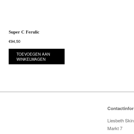
Super C Ferulic
€
94,50
TOEVOEGEN AAN
WINKELWAGEN
Contactinfor
Liesbeth Ski
Markt 7