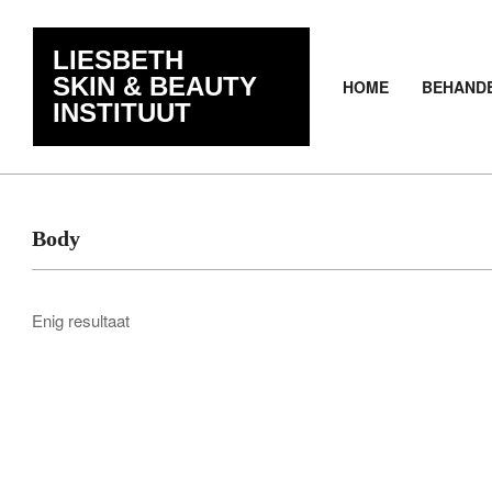
Skip
de
to
inhoud
LIESBETH
content
SKIN & BEAUTY
HOME
BEHAND
INSTITUUT
Body
Enig resultaat