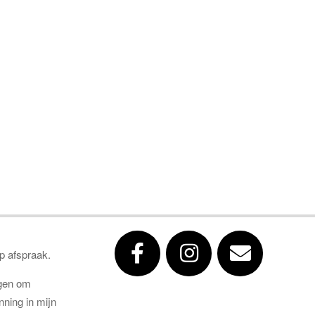
op afspraak.
gen om
ning in mijn