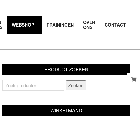
N
OVER
WEBSHOP
TRAININGEN
CONTACT
S
ONS
Prim
Navi
Men
PRODUCT ZOEKEN
Zoeken
Zoeken
naar:
WINKELMAND