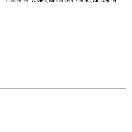
Categorieën:
Gezicht
,
Moisturizers
,
Serums
,
Skin Ageing
night
vit.c
aantal