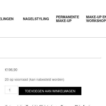
PERMANENTE
MAKE-UP E
ELINGEN
NAGELSTYLING
MAKE-UP
WORKSHOP
€
196,90
20 op voorraad (kan nabesteld worden)
r-
TOEVOEGEN AAN WINKELWAGEN
Retinoate
dag
&