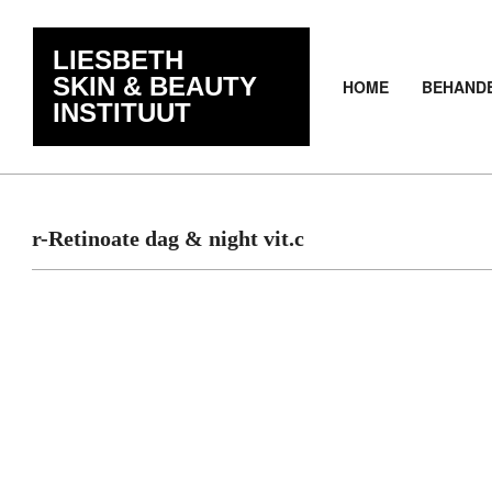
Skip
de
to
inhoud
LIESBETH
content
SKIN & BEAUTY
HOME
BEHAND
INSTITUUT
r-Retinoate dag & night vit.c