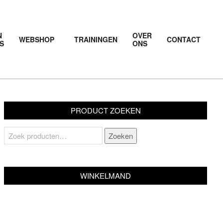
N
OVER
WEBSHOP
TRAININGEN
CONTACT
S
ONS
Prim
Navi
Men
PRODUCT ZOEKEN
Zoeken
Zoeken
naar:
WINKELMAND