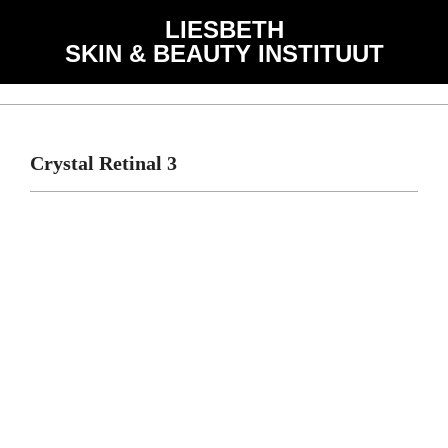
Skip
de
LIESBETH
to
inhoud
SKIN & BEAUTY INSTITUUT
content
Primary
Navigation
Menu
Crystal Retinal 3