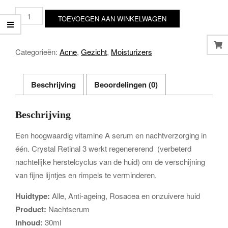
Crystal
TOEVOEGEN AAN WINKELWAGEN
Retinal
3
aantal
Categorieën:
Acne
,
Gezicht
,
Moisturizers
Beschrijving
Beoordelingen (0)
Beschrijving
Een hoogwaardig vitamine A serum en nachtverzorging in
één. Crystal Retinal 3 werkt regenererend (verbeterd
nachtelijke herstelcyclus van de huid) om de verschijning
van fijne lijntjes en rimpels te verminderen.
Huidtype:
Alle, Anti-ageing, Rosacea en onzuivere huid
Product:
Nachtserum
Inhoud:
30ml