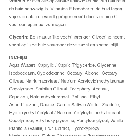
Vitamin E:
Een olie-oplosbare antioxidant die van nature in
de huid aanwezig is. Vitamine E beschermt de huid tegen
vrije radicalen en wordt geregenereerd door vitamine C
voor een optimaal vermogen.
Glycerin:
Een natuurlijke vochtinbrenger. Glycerine neemt
vocht op in de huid waardoor deze zacht en soepel blijft.
INCI-lijst
Aqua (Water), Caprylic / Capric Triglyceride, Glycerine,
Isododecaan, Cyclodextrine, Cetearyl Alcohol, Cetearyl
Olivaat, Natriumacrylaat / Natrium Acryloyldimethyltauraat
Copolymeer, Sorbitan Olivaat, Tocopheryl Acetaat,
Squalaan, Natriumhyaluronaat, Retinaal, Ethyl
Ascorbinezuur, Daucus Carota Sativa (Wortel) Zaadolie,
Hydroxyethyl Acrylaat / Natrium Acryloyldimethyltauraat
Copolymeer, Ethylhexylglycerine, Pentyleenglycol, Vanille
Planifolia (Vanille) Fruit Extract, Hydroxypropyl
Methylcellulose, Rubus Chamaemorus (bergbraambes)