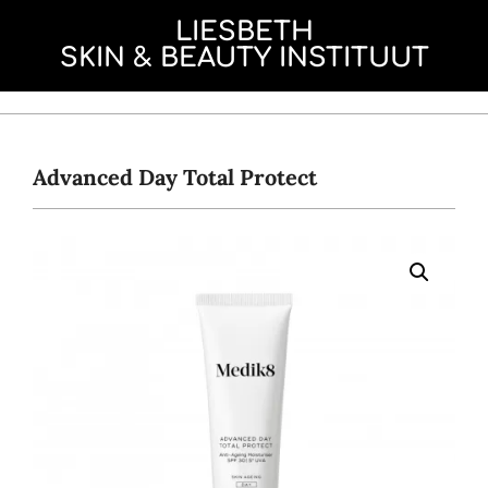
Skip
de
LIESBETH
to
inhoud
SKIN & BEAUTY INSTITUUT
content
Primary
Navigation
Menu
Advanced Day Total Protect