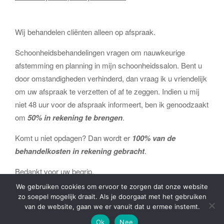
Wij behandelen cliënten alleen op afspraak.
Schoonheidsbehandelingen vragen om nauwkeurige
afstemming en planning in mijn schoonheidssalon. Bent u
door omstandigheden verhinderd, dan vraag ik u vriendelijk
om uw afspraak te verzetten of af te zeggen. Indien u mij
niet 48 uur voor de afspraak informeert, ben ik genoodzaakt
om
50% in rekening te brengen
.
Komt u niet opdagen? Dan wordt er
100% van de
behandelkosten in rekening gebracht
.
Bedankt voor uw begrip.
We gebruiken cookies om ervoor te zorgen dat onze website
0
zo soepel mogelijk draait. Als je doorgaat met het gebruiken
van de website, gaan we er vanuit dat u ermee instemt.
Ok
Nee