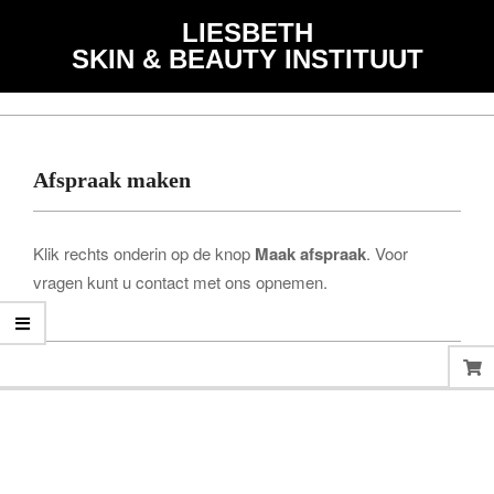
Skip
de
LIESBETH
to
inhoud
SKIN & BEAUTY INSTITUUT
content
Primary
Navigation
Menu
Afspraak maken
Klik rechts onderin op de knop
Maak afspraak
. Voor
vragen kunt u contact met ons opnemen.
2020-
04-
04